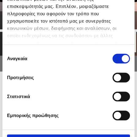
επισκεψιμότητάς μας. Επιπλέον, μοιραζόμαστε
πληροφορίες που αφορούν τον τρόπο που
χρησιμοποιείτε τον ιστότοπό μας με συνεργάτες
να, Φυσικοθεραπεία Εύοσμος
Γάστη Κατερί
κοινωνικών μέσων, διαφήμισης και αναλύσεων, οι
οποίοι ενδεχομένως να τις συνδυάσουν με άλλες
πληροφορίες που τους έχετε παραχωρήσει ή τις οποίες
έχουν συλλέξει σε σχέση με την από μέρους σας χρήση
Επιλογή
των υπηρεσιών τους.
Αναγκαία
συγκατάθεσης
Προτιμήσεις
Ο ΧΩΡΟΣ ΜΑΣ
Στατιστικά
Εμπορικής προώθησης